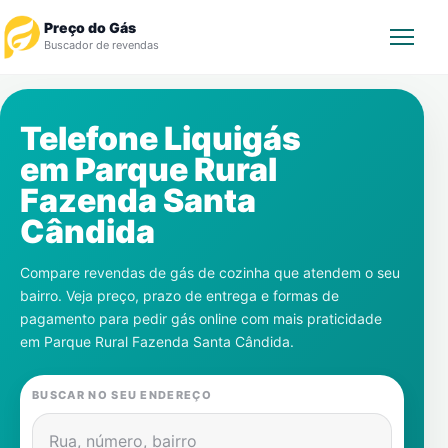
Preço do Gás
Buscador de revendas
Rastrear Pedido
Telefone Liquigás
em
Parque Rural
Revendedor
Fazenda Santa
Notícias
Cândida
Cadastre-se
Compare revendas de gás de cozinha que atendem o seu
bairro. Veja preço, prazo de entrega e formas de
Gás
pagamento para pedir gás online com mais praticidade
em
Parque Rural Fazenda Santa Cândida
.
Contatos
BUSCAR NO SEU ENDEREÇO
Rua, número, bairro