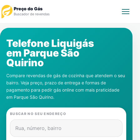
Preço do Gás
Buscador de revendas
Rastrear Pedido
Telefone Liquigás
em
Parque São
Revendedor
Quirino
Notícias
Compare revendas de gás de cozinha que atendem o seu
bairro. Veja preço, prazo de entrega e formas de
Cadastre-se
pagamento para pedir gás online com mais praticidade
em
Parque São Quirino
.
Gás
BUSCAR NO SEU ENDEREÇO
Contatos
Rua, número, bairro