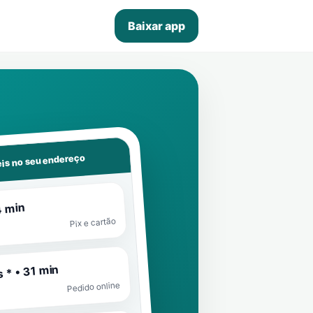
Baixar app
is no seu endereço
4 min
Pix e cartão
 * • 31 min
Pedido online