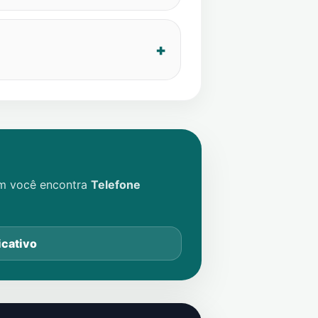
im você encontra
Telefone
icativo