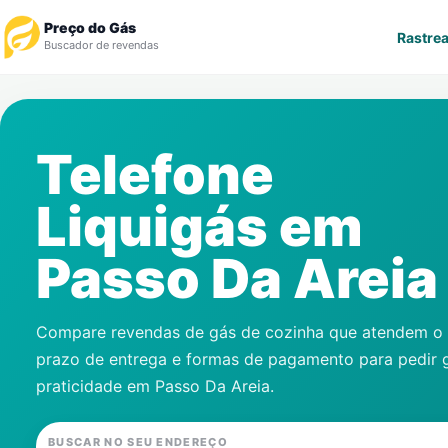
Preço do Gás
Rastrea
Buscador de revendas
Rastrear Pedido
Telefone
Revendedor
Liquigás em
Notícias
Passo Da Areia
Cadastre-se
Gás
Compare revendas de gás de cozinha que atendem o s
prazo de entrega e formas de pagamento para pedir 
Contatos
praticidade em
Passo Da Areia
.
BUSCAR NO SEU ENDEREÇO