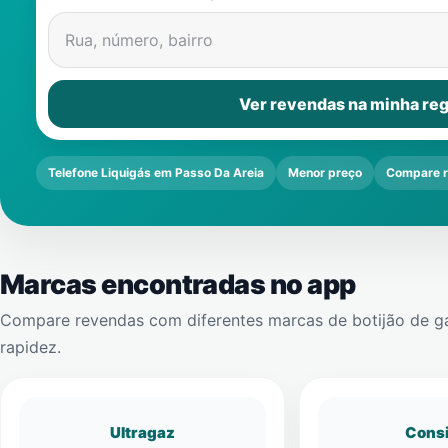
Rua, número, bairro
Ver revendas na minha reg
Telefone Liquigás em Passo Da Areia
Menor preço
Compare 
Marcas encontradas no app
Compare revendas com diferentes marcas de botijão de g
rapidez.
Ultragaz
Cons