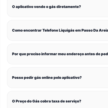
O aplicativo vende o gás diretamente?
Como encontrar Telefone Liquigás em Passo Da Arei
Por que preciso informar meu endereço antes de ped
Posso pedir gás online pelo aplicativo?
O Preço do Gás cobra taxa de serviço?