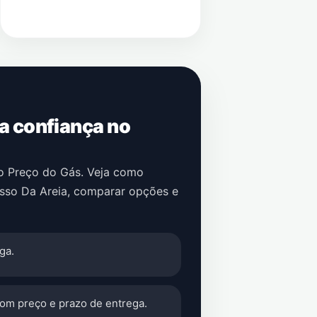
 a confiança no
no Preço do Gás. Veja como
sso Da Areia
, comparar opções e
ga.
com preço e prazo de entrega.