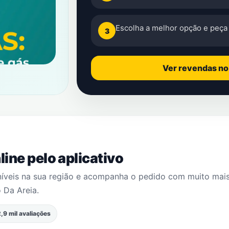
Escolha a melhor opção e peça 
3
Ver revendas n
ine pelo aplicativo
níveis na sua região e acompanha o pedido com muito mai
 Da Areia
.
,9 mil avaliações