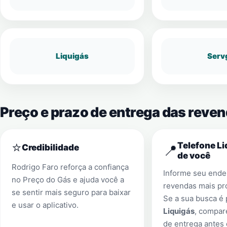
Liquigás
Serv
Preço e prazo de entrega das reve
⭐
Telefone Li
📍
Credibilidade
de você
Rodrigo Faro reforça a confiança
Informe seu ender
no Preço do Gás e ajuda você a
revendas mais pr
se sentir mais seguro para baixar
Se a sua busca é
e usar o aplicativo.
Liquigás
, compar
de entrega antes