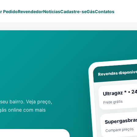
r Pedido
Revendedor
Notícias
Cadastre-se
Gás
Contatos
Revendas disponíve
Ultragaz * • 2
eu bairro. Veja preço,
Frete grátis
gás online com mais
Supergasbras
Compare preços