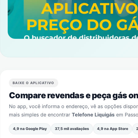
BAIXE O APLICATIVO
Compare revendas e peça gás onl
No app, você informa o endereço, vê as opções dispo
mais simples de encontrar
Telefone Liquigás
em
Passo
4,9 na Google Play
37,5 mil avaliações
4,9 na App Store
2