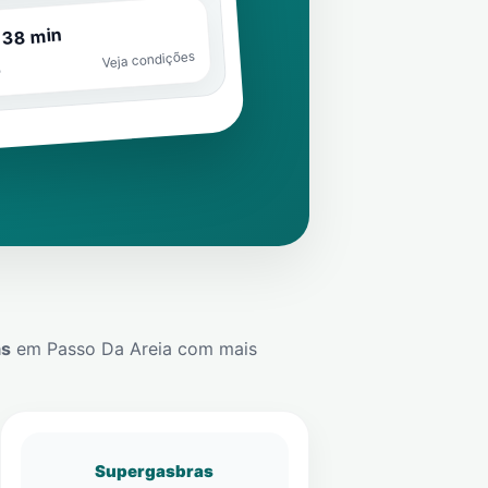
 38 min
Veja condições
o
ás
em
Passo Da Areia
com mais
Supergasbras