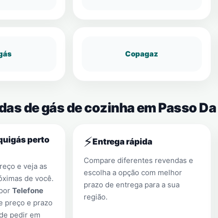
gás
Copagaz
ndas de gás de cozinha em Passo Da
⚡
quigás perto
Entrega rápida
Compare diferentes revendas e
eço e veja as
escolha a opção com melhor
óximas de você.
prazo de entrega para a sua
 por
Telefone
região.
e preço e prazo
 de pedir em