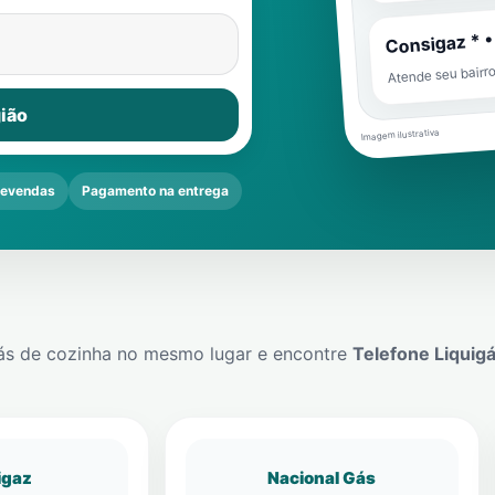
Consigaz * •
Atende seu bairr
ião
Imagem ilustrativa
revendas
Pagamento na entrega
ás de cozinha no mesmo lugar e encontre
Telefone Liquig
igaz
Nacional Gás