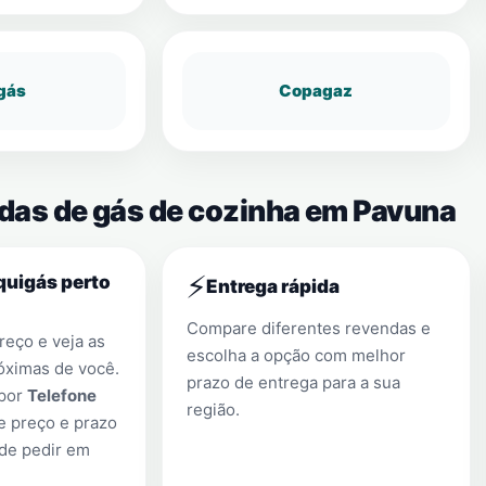
gás
Copagaz
ndas de gás de cozinha em Pavuna
⚡
quigás perto
Entrega rápida
Compare diferentes revendas e
eço e veja as
escolha a opção com melhor
óximas de você.
prazo de entrega para a sua
 por
Telefone
região.
e preço e prazo
 de pedir em