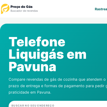
Preço do Gás
Rastrea
Buscador de revendas
Rastrear Pedido
Telefone
Revendedor
Liquigás em
Notícias
Pavuna
Cadastre-se
Gás
Compare revendas de gás de cozinha que atendem o s
prazo de entrega e formas de pagamento para pedir 
Contatos
praticidade em
Pavuna
.
BUSCAR NO SEU ENDEREÇO