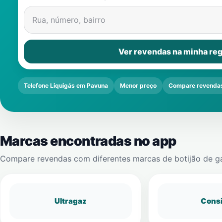
Rua, número, bairro
Ver revendas na minha reg
Telefone Liquigás em Pavuna
Menor preço
Compare revenda
Marcas encontradas no app
Compare revendas com diferentes marcas de botijão de g
Ultragaz
Cons