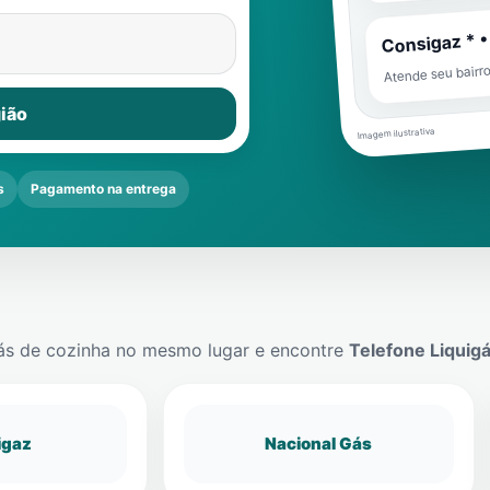
Consigaz * •
Atende seu bairr
ião
Imagem ilustrativa
s
Pagamento na entrega
ás de cozinha no mesmo lugar e encontre
Telefone Liquig
igaz
Nacional Gás