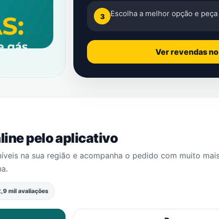
Escolha a melhor opção e peça 
3
Ver revendas n
ine pelo aplicativo
níveis na sua região e acompanha o pedido com muito mai
na
.
,9 mil avaliações