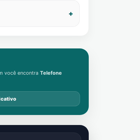
im você encontra
Telefone
icativo