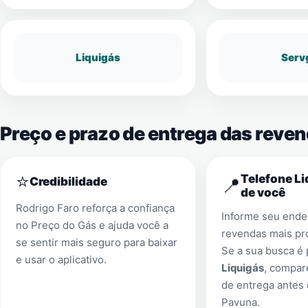
Liquigás
Serv
Preço e prazo de entrega das reve
⭐
Telefone Li
📍
Credibilidade
de você
Rodrigo Faro reforça a confiança
Informe seu ender
no Preço do Gás e ajuda você a
revendas mais pr
se sentir mais seguro para baixar
Se a sua busca é
e usar o aplicativo.
Liquigás
, compar
de entrega antes
Pavuna
.