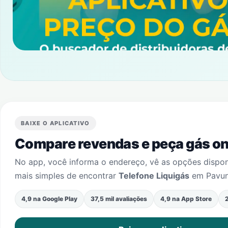
BAIXE O APLICATIVO
Compare revendas e peça gás onl
No app, você informa o endereço, vê as opções dispo
mais simples de encontrar
Telefone Liquigás
em
Pavu
4,9 na Google Play
37,5 mil avaliações
4,9 na App Store
2