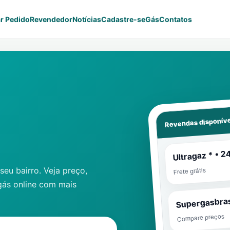
r Pedido
Revendedor
Notícias
Cadastre-se
Gás
Contatos
Revendas disponíve
Ultragaz * • 2
eu bairro. Veja preço,
Frete grátis
gás online com mais
Supergasbras
Compare preços