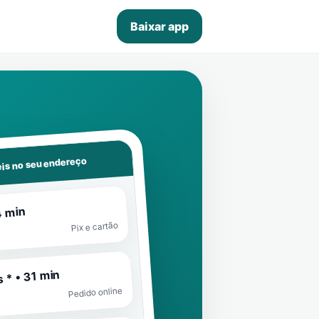
Baixar app
is no seu endereço
4 min
Pix e cartão
 * • 31 min
Pedido online