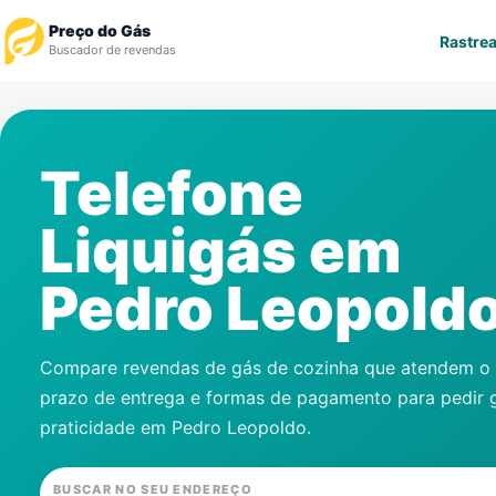
Preço do Gás
Rastrea
Buscador de revendas
Rastrear Pedido
Telefone
Revendedor
Liquigás em
Notícias
Pedro Leopold
Cadastre-se
Gás
Compare revendas de gás de cozinha que atendem o s
prazo de entrega e formas de pagamento para pedir 
Contatos
praticidade em
Pedro Leopoldo
.
BUSCAR NO SEU ENDEREÇO