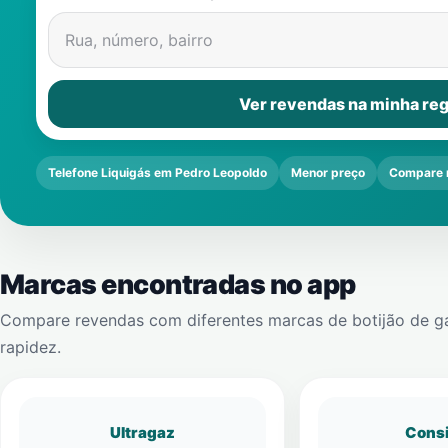
Rua, número, bairro
Ver revendas na minha reg
Telefone Liquigás em Pedro Leopoldo
Menor preço
Compare 
Marcas encontradas no app
Compare revendas com diferentes marcas de botijão de g
rapidez.
Ultragaz
Cons