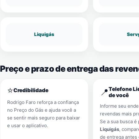
Liquigás
Serv
Preço e prazo de entrega das reve
⭐
Telefone Li
📍
Credibilidade
de você
Rodrigo Faro reforça a confiança
Informe seu ender
no Preço do Gás e ajuda você a
revendas mais pr
se sentir mais seguro para baixar
Se a sua busca é
e usar o aplicativo.
Liquigás
, compar
de entrega antes