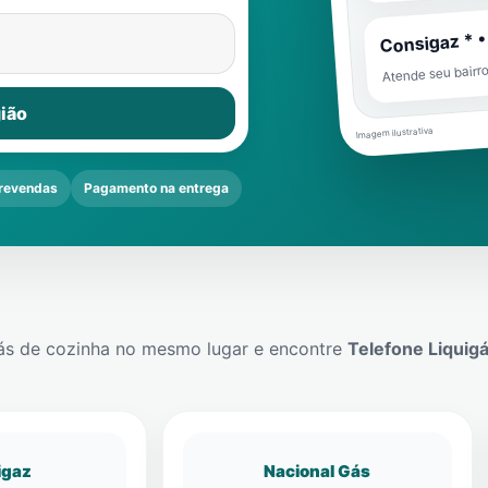
Consigaz * •
Atende seu bairr
ião
Imagem ilustrativa
revendas
Pagamento na entrega
ás de cozinha no mesmo lugar e encontre
Telefone Liquig
igaz
Nacional Gás