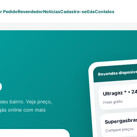
r Pedido
Revendedor
Notícias
Cadastre-se
Gás
Contatos
Revendas disponíve
o
Ultragaz * • 2
eu bairro. Veja preço,
Frete grátis
gás online com mais
Supergasbras
Compare preços