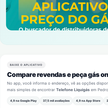
BAIXE O APLICATIVO
Compare revendas e peça gás onl
No app, você informa o endereço, vê as opções dispo
mais simples de encontrar
Telefone Liquigás
em
Pedr
4,9 na Google Play
37,5 mil avaliações
4,9 na App Store
2