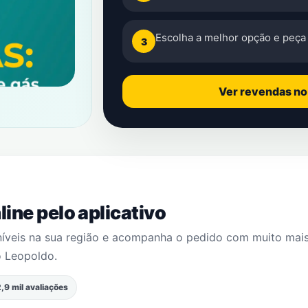
Escolha a melhor opção e peça 
3
Ver revendas n
ine pelo aplicativo
níveis na sua região e acompanha o pedido com muito mai
o Leopoldo
.
,9 mil avaliações