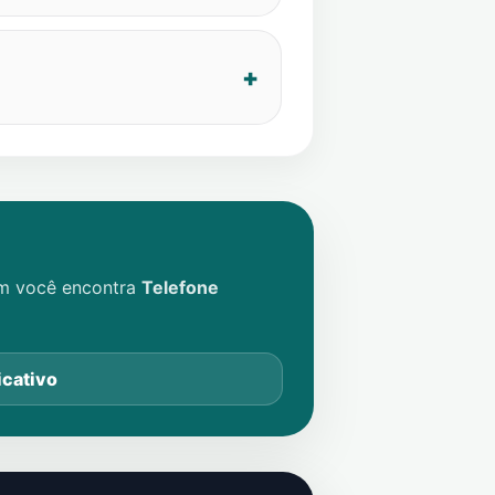
im você encontra
Telefone
icativo