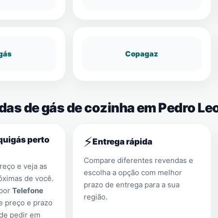
gás
Copagaz
ndas de gás de cozinha em Pedro Le
⚡
quigás perto
Entrega rápida
Compare diferentes revendas e
eço e veja as
escolha a opção com melhor
óximas de você.
prazo de entrega para a sua
 por
Telefone
região.
e preço e prazo
 de pedir em