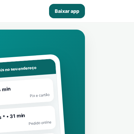
Baixar app
is no seu endereço
4 min
Pix e cartão
 * • 31 min
Pedido online