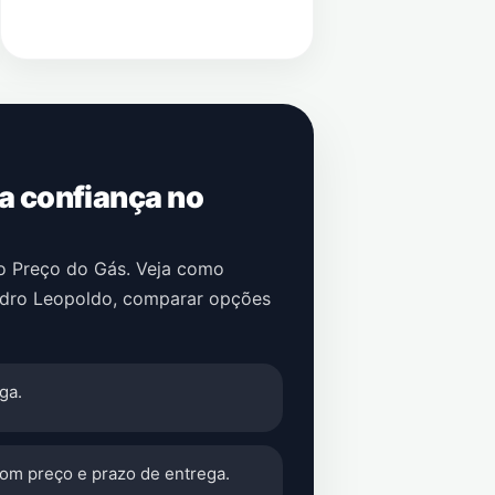
 a confiança no
no Preço do Gás. Veja como
dro Leopoldo
, comparar opções
ga.
com preço e prazo de entrega.