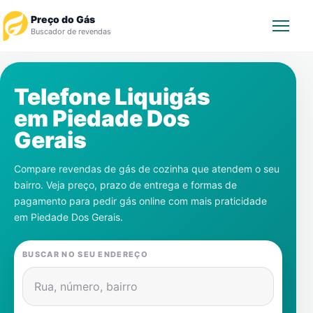
Preço do Gás
Buscador de revendas
Rastrear Pedido
Telefone Liquigás
em
Piedade Dos
Revendedor
Gerais
Notícias
Compare revendas de gás de cozinha que atendem o seu
bairro. Veja preço, prazo de entrega e formas de
Cadastre-se
pagamento para pedir gás online com mais praticidade
em
Piedade Dos Gerais
.
Gás
BUSCAR NO SEU ENDEREÇO
Contatos
Rua, número, bairro