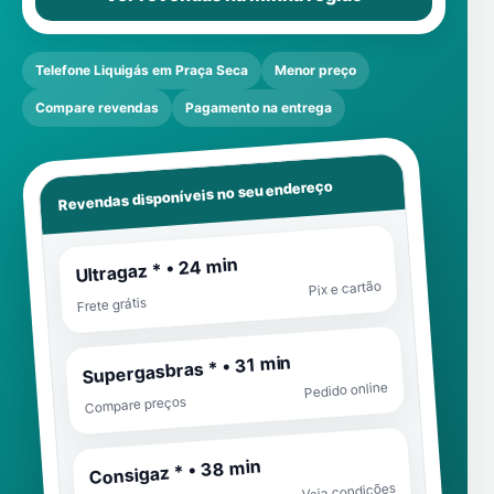
Telefone Liquigás em Praça Seca
Menor preço
Compare revendas
Pagamento na entrega
Revendas disponíveis no seu endereço
Ultragaz * • 24 min
Pix e cartão
Frete grátis
Supergasbras * • 31 min
Pedido online
Compare preços
Consigaz * • 38 min
Veja condições