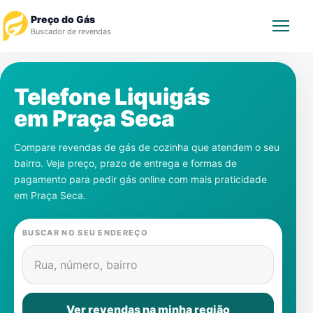
Preço do Gás
Buscador de revendas
Rastrear Pedido
Telefone Liquigás
em
Praça Seca
Revendedor
Compare revendas de gás de cozinha que atendem o seu
Notícias
bairro. Veja preço, prazo de entrega e formas de
pagamento para pedir gás online com mais praticidade
Cadastre-se
em
Praça Seca
.
Gás
BUSCAR NO SEU ENDEREÇO
Contatos
Rua, número, bairro
Ver revendas na minha região