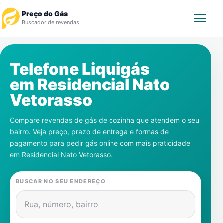
Preço do Gás
Buscador de revendas
Rastrear Pedido
Telefone Liquigás
em
Residencial Nato
Revendedor
Vetorasso
Notícias
Compare revendas de gás de cozinha que atendem o seu
bairro. Veja preço, prazo de entrega e formas de
Cadastre-se
pagamento para pedir gás online com mais praticidade
em
Residencial Nato Vetorasso
.
Gás
BUSCAR NO SEU ENDEREÇO
Contatos
Rua, número, bairro