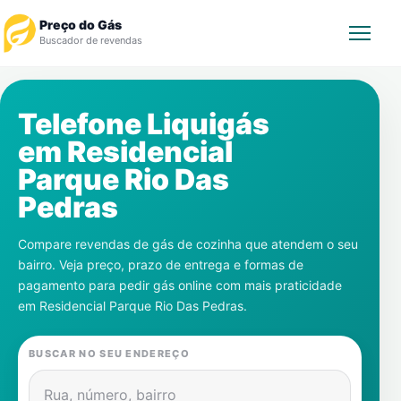
Preço do Gás
Buscador de revendas
Rastrear Pedido
Telefone Liquigás
em
Residencial
Revendedor
Parque Rio Das
Notícias
Pedras
Cadastre-se
Compare revendas de gás de cozinha que atendem o seu
bairro. Veja preço, prazo de entrega e formas de
Gás
pagamento para pedir gás online com mais praticidade
em
Residencial Parque Rio Das Pedras
.
Contatos
BUSCAR NO SEU ENDEREÇO
Rua, número, bairro