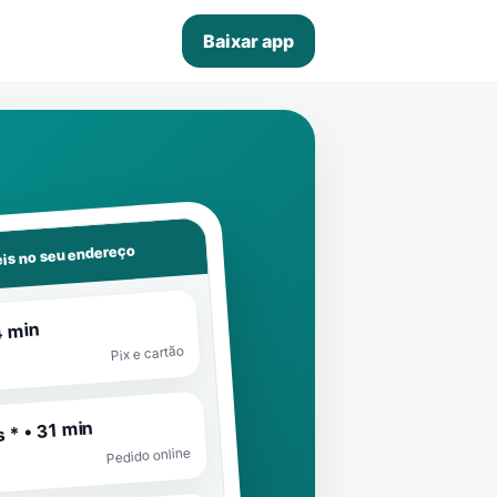
Baixar app
is no seu endereço
4 min
Pix e cartão
 * • 31 min
Pedido online