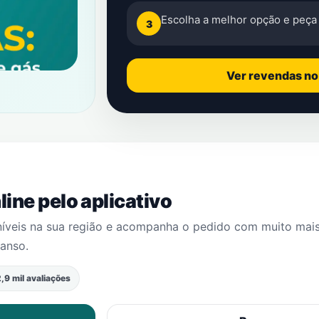
Escolha a melhor opção e peça 
3
Ver revendas n
ine pelo aplicativo
níveis na sua região e acompanha o pedido com muito mai
Manso
.
,9 mil avaliações