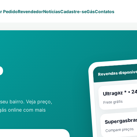
r Pedido
Revendedor
Notícias
Cadastre-se
Gás
Contatos
o
Revendas disponíve
Ultragaz * • 2
eu bairro. Veja preço,
Frete grátis
gás online com mais
Supergasbras
Compare preços