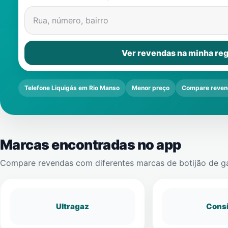
Rua, número, bairro
Ver revendas na minha reg
Telefone Liquigás em Rio Manso
Menor preço
Compare reven
Marcas encontradas no app
Compare revendas com diferentes marcas de botijão de g
Ultragaz
Cons