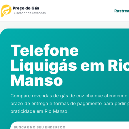
Preço do Gás
Rastrea
Buscador de revendas
Rastrear Pedido
Telefone
Revendedor
Liquigás em
Ri
Notícias
Manso
Cadastre-se
Gás
Compare revendas de gás de cozinha que atendem o s
prazo de entrega e formas de pagamento para pedir 
Contatos
praticidade em
Rio Manso
.
BUSCAR NO SEU ENDEREÇO