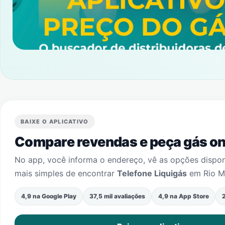
BAIXE O APLICATIVO
Compare revendas e peça gás onl
No app, você informa o endereço, vê as opções dispo
mais simples de encontrar
Telefone Liquigás
em
Rio 
4,9 na Google Play
37,5 mil avaliações
4,9 na App Store
2