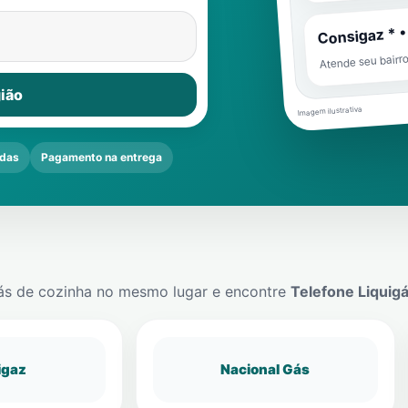
Consigaz * •
Atende seu bairr
ião
Imagem ilustrativa
das
Pagamento na entrega
ás de cozinha no mesmo lugar e encontre
Telefone Liquig
igaz
Nacional Gás