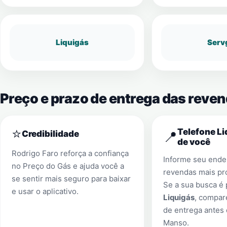
Liquigás
Serv
Preço e prazo de entrega das reve
⭐
Telefone Li
📍
Credibilidade
de você
Rodrigo Faro reforça a confiança
Informe seu ender
no Preço do Gás e ajuda você a
revendas mais pr
se sentir mais seguro para baixar
Se a sua busca é
e usar o aplicativo.
Liquigás
, compar
de entrega antes
Manso
.