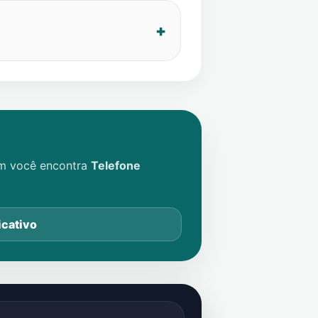
im você encontra
Telefone
icativo