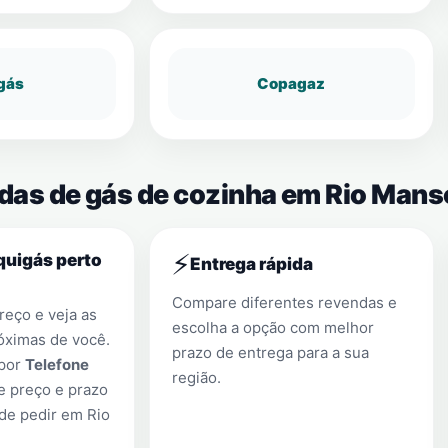
gás
Copagaz
ndas de gás de cozinha em Rio Mans
⚡
quigás perto
Entrega rápida
Compare diferentes revendas e
eço e veja as
escolha a opção com melhor
óximas de você.
prazo de entrega para a sua
 por
Telefone
região.
e preço e prazo
 de pedir em
Rio