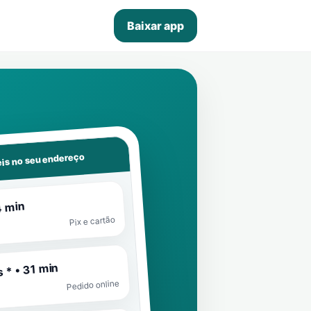
Baixar app
is no seu endereço
4 min
Pix e cartão
 * • 31 min
Pedido online