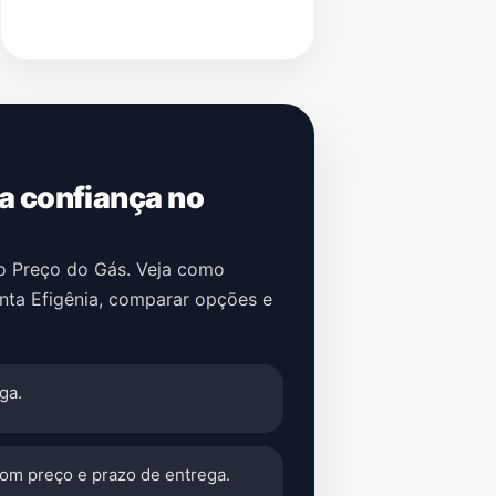
 a confiança no
no Preço do Gás. Veja como
nta Efigênia
, comparar opções e
ga.
com preço e prazo de entrega.