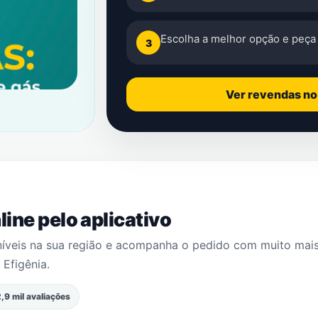
Escolha a melhor opção e peça 
3
Ver revendas n
ine pelo aplicativo
níveis na sua região e acompanha o pedido com muito mai
 Efigênia
.
,9 mil avaliações