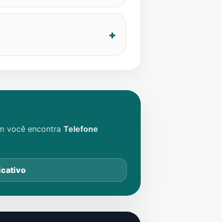
im você encontra
Telefone
icativo