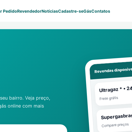
r Pedido
Revendedor
Notícias
Cadastre-se
Gás
Contatos
Revendas disponíve
Ultragaz * • 2
eu bairro. Veja preço,
Frete grátis
gás online com mais
Supergasbras
Compare preços