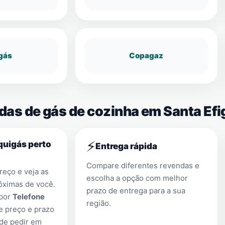
gás
Copagaz
das de gás de cozinha em Santa Efi
⚡
quigás perto
Entrega rápida
Compare diferentes revendas e
eço e veja as
escolha a opção com melhor
óximas de você.
prazo de entrega para a sua
 por
Telefone
região.
e preço e prazo
 de pedir em