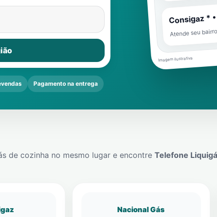
Consigaz * •
Atende seu bairr
ião
Imagem ilustrativa
evendas
Pagamento na entrega
ás de cozinha no mesmo lugar e encontre
Telefone Liquig
igaz
Nacional Gás