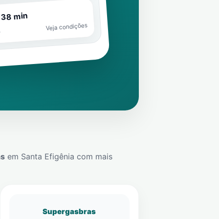
 38 min
Veja condições
o
ás
em
Santa Efigênia
com mais
Supergasbras