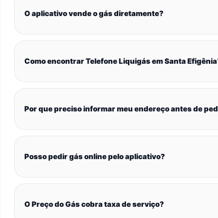
O aplicativo vende o gás diretamente?
Como encontrar Telefone Liquigás em Santa Efigênia
Por que preciso informar meu endereço antes de ped
Posso pedir gás online pelo aplicativo?
O Preço do Gás cobra taxa de serviço?