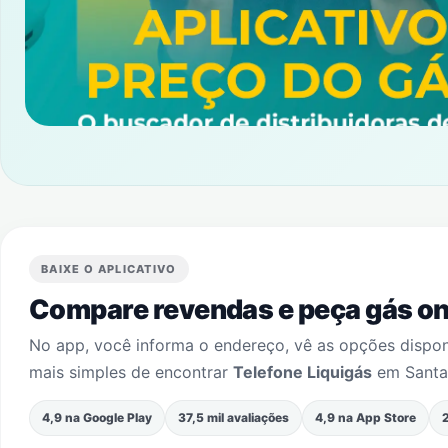
BAIXE O APLICATIVO
Compare revendas e peça gás onl
No app, você informa o endereço, vê as opções dispo
mais simples de encontrar
Telefone Liquigás
em
Santa
4,9 na Google Play
37,5 mil avaliações
4,9 na App Store
2