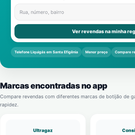
Rua, número, bairro
Ver revendas na minha reg
Telefone Liquigás em Santa Efigênia
Menor preço
Compare r
Marcas encontradas no app
Compare revendas com diferentes marcas de botijão de g
rapidez.
Ultragaz
Cons