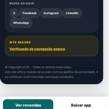
REDES SOCIAIS
X
Facebook
Instagram
LinkedIn
WhatsApp
SITE SEGURO
Verificação de navegação segura
© Copyright 2026 - Todos os direitos reservados
Este site utiliza cookies de acordo com sua
política de privacidade
, e
ao continuar, você concorda com essas condições.
Ver revendas
Baixar app