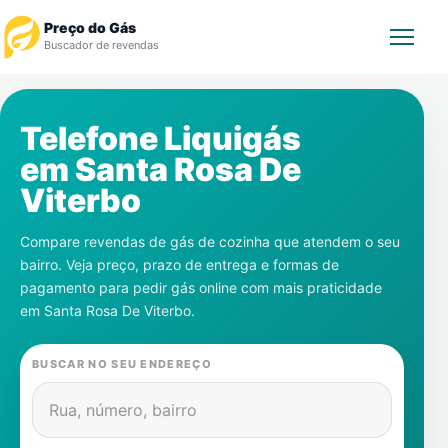
Preço do Gás
Buscador de revendas
Rastrear Pedido
Telefone Liquigás
em
Santa Rosa De
Revendedor
Viterbo
Notícias
Compare revendas de gás de cozinha que atendem o seu
bairro. Veja preço, prazo de entrega e formas de
Cadastre-se
pagamento para pedir gás online com mais praticidade
em
Santa Rosa De Viterbo
.
Gás
BUSCAR NO SEU ENDEREÇO
Contatos
Rua, número, bairro