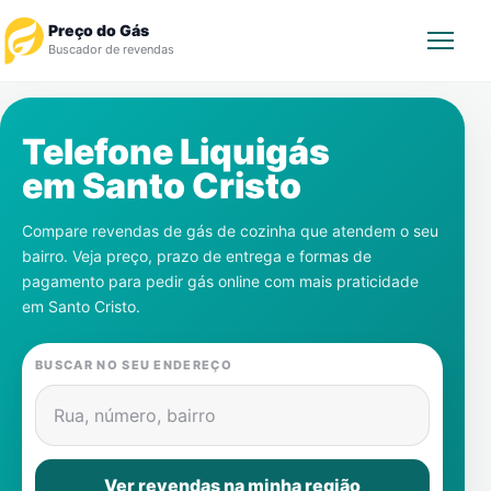
Preço do Gás
Buscador de revendas
Rastrear Pedido
Telefone Liquigás
em
Santo Cristo
Revendedor
Compare revendas de gás de cozinha que atendem o seu
Notícias
bairro. Veja preço, prazo de entrega e formas de
pagamento para pedir gás online com mais praticidade
Cadastre-se
em
Santo Cristo
.
Gás
BUSCAR NO SEU ENDEREÇO
Contatos
Rua, número, bairro
Ver revendas na minha região