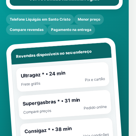
Telefone Liquigás em Santo Cristo
Menor preço
Compare revendas
Pagamento na entrega
Revendas disponíveis no seu endereço
Ultragaz * • 24 min
Pix e cartão
Frete grátis
Supergasbras * • 31 min
Pedido online
Compare preços
Consigaz * • 38 min
Veja condições