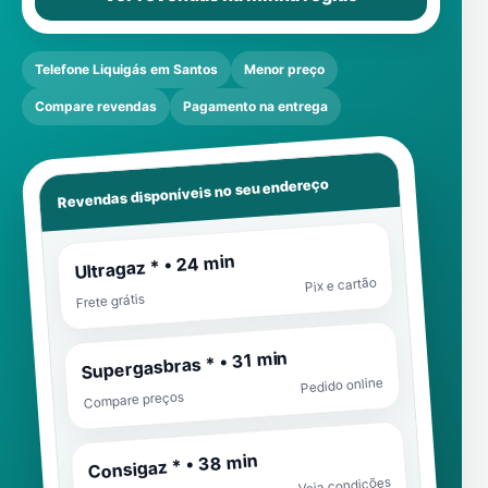
Telefone Liquigás em Santos
Menor preço
Compare revendas
Pagamento na entrega
Revendas disponíveis no seu endereço
Ultragaz * • 24 min
Pix e cartão
Frete grátis
Supergasbras * • 31 min
Pedido online
Compare preços
Consigaz * • 38 min
Veja condições