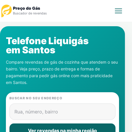
Preço do Gás
Buscador de revendas
Rastrear Pedido
Telefone Liquigás
em
Santos
Revendedor
Compare revendas de gás de cozinha que atendem o seu
Notícias
bairro. Veja preço, prazo de entrega e formas de
pagamento para pedir gás online com mais praticidade
Cadastre-se
em
Santos
.
Gás
BUSCAR NO SEU ENDEREÇO
Contatos
Rua, número, bairro
Ver revendas na minha região