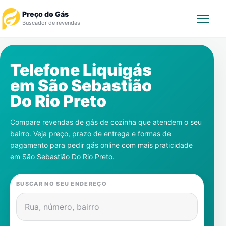
Preço do Gás
Buscador de revendas
Rastrear Pedido
Telefone Liquigás
em
São Sebastião
Revendedor
Do Rio Preto
Notícias
Compare revendas de gás de cozinha que atendem o seu
bairro. Veja preço, prazo de entrega e formas de
Cadastre-se
pagamento para pedir gás online com mais praticidade
em
São Sebastião Do Rio Preto
.
Gás
BUSCAR NO SEU ENDEREÇO
Contatos
Rua, número, bairro