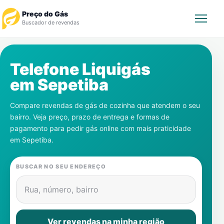
Preço do Gás
Buscador de revendas
Rastrear Pedido
Telefone Liquigás
em
Sepetiba
Revendedor
Compare revendas de gás de cozinha que atendem o seu
Notícias
bairro. Veja preço, prazo de entrega e formas de
pagamento para pedir gás online com mais praticidade
Cadastre-se
em
Sepetiba
.
Gás
BUSCAR NO SEU ENDEREÇO
Contatos
Rua, número, bairro
Ver revendas na minha região