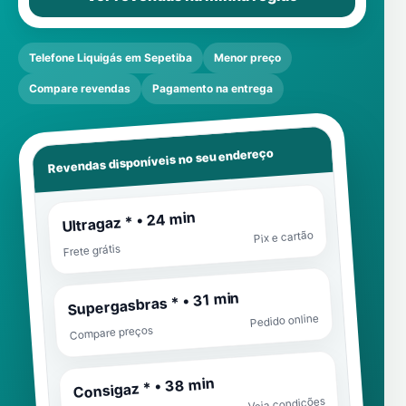
Telefone Liquigás em Sepetiba
Menor preço
Compare revendas
Pagamento na entrega
Revendas disponíveis no seu endereço
Ultragaz * • 24 min
Pix e cartão
Frete grátis
Supergasbras * • 31 min
Pedido online
Compare preços
Consigaz * • 38 min
Veja condições