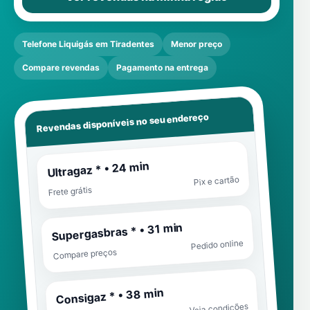
Telefone Liquigás em Tiradentes
Menor preço
Compare revendas
Pagamento na entrega
Revendas disponíveis no seu endereço
Ultragaz * • 24 min
Pix e cartão
Frete grátis
Supergasbras * • 31 min
Pedido online
Compare preços
Consigaz * • 38 min
Veja condições