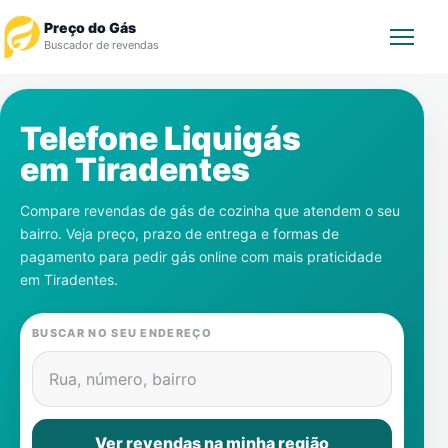
Preço do Gás
Buscador de revendas
Rastrear Pedido
Telefone Liquigás
em
Tiradentes
Revendedor
Compare revendas de gás de cozinha que atendem o seu
Notícias
bairro. Veja preço, prazo de entrega e formas de
pagamento para pedir gás online com mais praticidade
Cadastre-se
em
Tiradentes
.
Gás
BUSCAR NO SEU ENDEREÇO
Contatos
Rua, número, bairro
Ver revendas na minha região