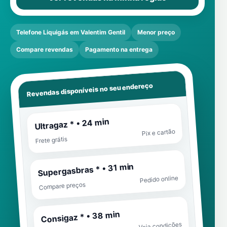
Telefone Liquigás em Valentim Gentil
Menor preço
Compare revendas
Pagamento na entrega
Revendas disponíveis no seu endereço
Ultragaz * • 24 min
Pix e cartão
Frete grátis
Supergasbras * • 31 min
Pedido online
Compare preços
Consigaz * • 38 min
Veja condições