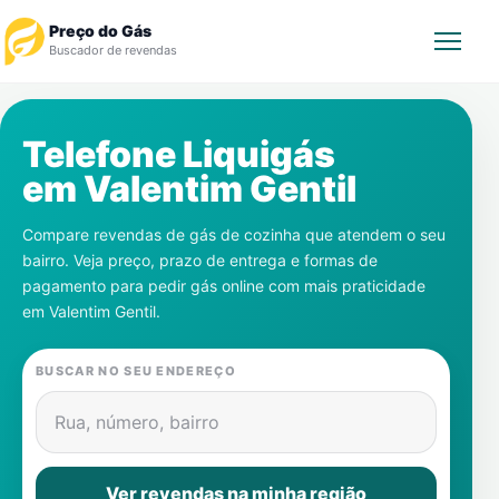
Preço do Gás
Buscador de revendas
Rastrear Pedido
Telefone Liquigás
em
Valentim Gentil
Revendedor
Compare revendas de gás de cozinha que atendem o seu
Notícias
bairro. Veja preço, prazo de entrega e formas de
pagamento para pedir gás online com mais praticidade
Cadastre-se
em
Valentim Gentil
.
Gás
BUSCAR NO SEU ENDEREÇO
Contatos
Rua, número, bairro
Ver revendas na minha região