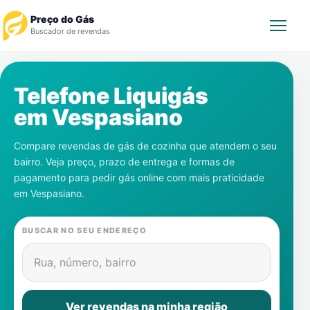
Preço do Gás
Buscador de revendas
Rastrear Pedido
Telefone Liquigás
em
Vespasiano
Revendedor
Compare revendas de gás de cozinha que atendem o seu
Notícias
bairro. Veja preço, prazo de entrega e formas de
pagamento para pedir gás online com mais praticidade
Cadastre-se
em
Vespasiano
.
Gás
BUSCAR NO SEU ENDEREÇO
Contatos
Rua, número, bairro
Ver revendas na minha região