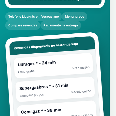
Telefone Liquigás em Vespasiano
Menor preço
Compare revendas
Pagamento na entrega
Revendas disponíveis no seu endereço
Ultragaz * • 24 min
Pix e cartão
Frete grátis
Supergasbras * • 31 min
Pedido online
Compare preços
Consigaz * • 38 min
Veja condições