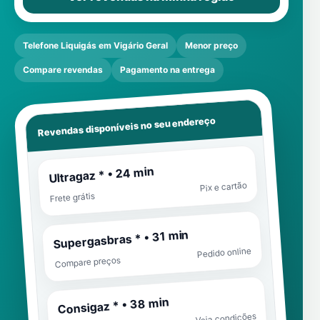
Telefone Liquigás em Vigário Geral
Menor preço
Compare revendas
Pagamento na entrega
Revendas disponíveis no seu endereço
Ultragaz * • 24 min
Pix e cartão
Frete grátis
Supergasbras * • 31 min
Pedido online
Compare preços
Consigaz * • 38 min
Veja condições