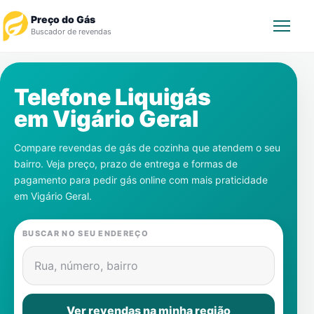
Preço do Gás
Buscador de revendas
Rastrear Pedido
Telefone Liquigás
em
Vigário Geral
Revendedor
Compare revendas de gás de cozinha que atendem o seu
Notícias
bairro. Veja preço, prazo de entrega e formas de
pagamento para pedir gás online com mais praticidade
Cadastre-se
em
Vigário Geral
.
Gás
BUSCAR NO SEU ENDEREÇO
Contatos
Rua, número, bairro
Ver revendas na minha região