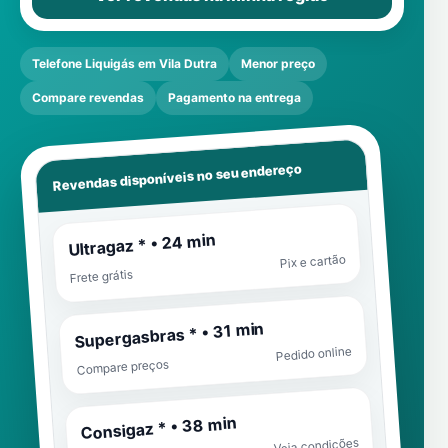
Telefone Liquigás em Vila Dutra
Menor preço
Compare revendas
Pagamento na entrega
Revendas disponíveis no seu endereço
Ultragaz * • 24 min
Pix e cartão
Frete grátis
Supergasbras * • 31 min
Pedido online
Compare preços
Consigaz * • 38 min
Veja condições