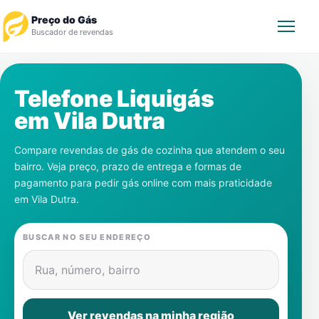
Preço do Gás
Buscador de revendas
Rastrear Pedido
Telefone Liquigás
em
Vila Dutra
Revendedor
Compare revendas de gás de cozinha que atendem o seu
Notícias
bairro. Veja preço, prazo de entrega e formas de
pagamento para pedir gás online com mais praticidade
Cadastre-se
em
Vila Dutra
.
Gás
BUSCAR NO SEU ENDEREÇO
Contatos
Rua, número, bairro
Ver revendas na minha região