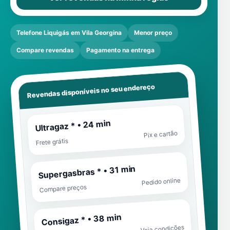
Telefone Liquigás em Vila Georgina
Menor preço
Compare revendas
Pagamento na entrega
Revendas disponíveis no seu endereço
Ultragaz * • 24 min
Pix e cartão
Frete grátis
Supergasbras * • 31 min
Pedido online
Compare preços
Consigaz * • 38 min
Veja condições