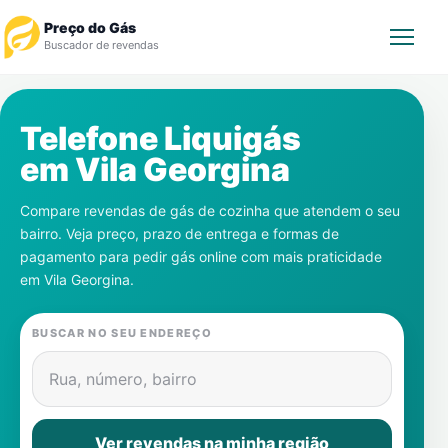
Preço do Gás
Buscador de revendas
Rastrear Pedido
Telefone Liquigás
em
Vila Georgina
Revendedor
Compare revendas de gás de cozinha que atendem o seu
Notícias
bairro. Veja preço, prazo de entrega e formas de
pagamento para pedir gás online com mais praticidade
Cadastre-se
em
Vila Georgina
.
Gás
BUSCAR NO SEU ENDEREÇO
Contatos
Rua, número, bairro
Ver revendas na minha região