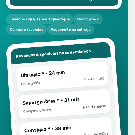
Telefone Liquigás em Xique-xique
Menor preço
Compare revendas
Pagamento na entrega
Revendas disponíveis no seu endereço
Ultragaz * • 24 min
Pix e cartão
Frete grátis
Supergasbras * • 31 min
Pedido online
Compare preços
Consigaz * • 38 min
Veja condições