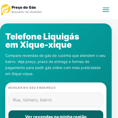
Preço do Gás
Buscador de revendas
Rastrear Pedido
Telefone Liquigás
em
Xique-xique
Revendedor
Compare revendas de gás de cozinha que atendem o seu
Notícias
bairro. Veja preço, prazo de entrega e formas de
pagamento para pedir gás online com mais praticidade
Cadastre-se
em
Xique-xique
.
Gás
BUSCAR NO SEU ENDEREÇO
Contatos
Rua, número, bairro
Ver revendas na minha região