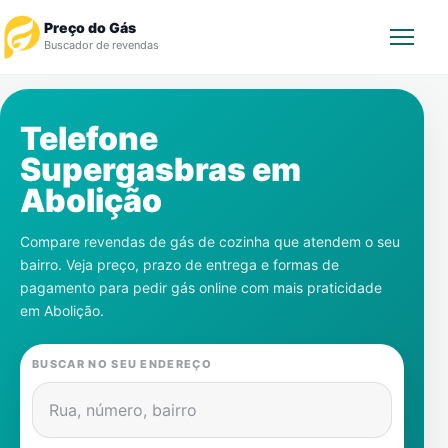
Preço do Gás
Buscador de revendas
Rastrear Pedido
Telefone
Supergasbras em
Revendedor
Abolição
Notícias
Compare revendas de gás de cozinha que atendem o seu
bairro. Veja preço, prazo de entrega e formas de
Cadastre-se
pagamento para pedir gás online com mais praticidade
em
Abolição
.
Gás
BUSCAR NO SEU ENDEREÇO
Contatos
Rua, número, bairro