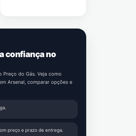
 a confiança no
no Preço do Gás. Veja como
em
Arsenal
, comparar opções e
ga.
com preço e prazo de entrega.