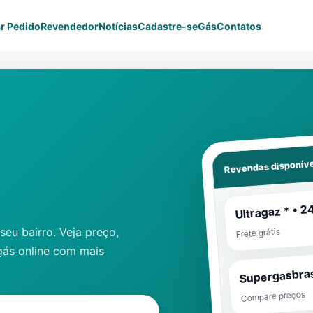
r Pedido
Revendedor
Notícias
Cadastre-se
Gás
Contatos
Revendas disponíve
Ultragaz * • 2
eu bairro. Veja preço,
Frete grátis
gás online com mais
Supergasbras
Compare preços