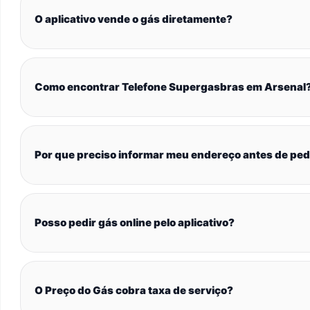
O aplicativo vende o gás diretamente?
Como encontrar Telefone Supergasbras em Arsenal
Por que preciso informar meu endereço antes de ped
Posso pedir gás online pelo aplicativo?
O Preço do Gás cobra taxa de serviço?