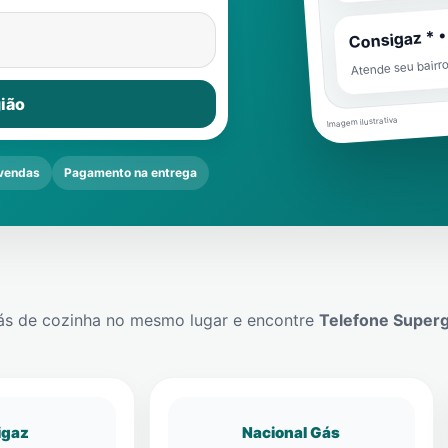
Consigaz * •
Atende seu bairr
ião
Imagem ilustrativa
vendas
Pagamento na entrega
ás de cozinha no mesmo lugar e encontre
Telefone Super
igaz
Nacional Gás