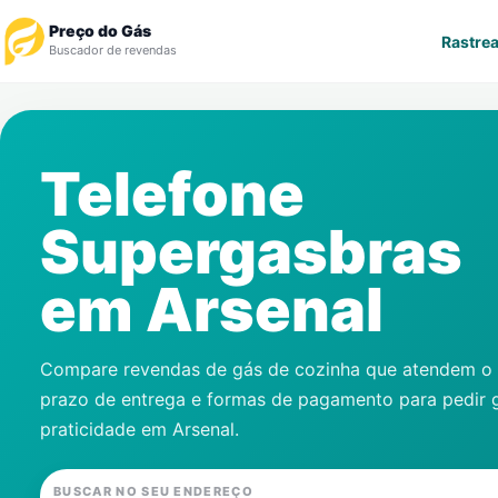
Preço do Gás
Rastrea
Buscador de revendas
Rastrear Pedido
Telefone
Revendedor
Supergasbras
Notícias
em
Arsenal
Cadastre-se
Gás
Compare revendas de gás de cozinha que atendem o s
prazo de entrega e formas de pagamento para pedir 
Contatos
praticidade em
Arsenal
.
BUSCAR NO SEU ENDEREÇO