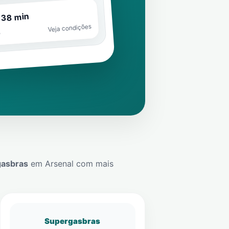
 38 min
Veja condições
o
gasbras
em
Arsenal
com mais
Supergasbras