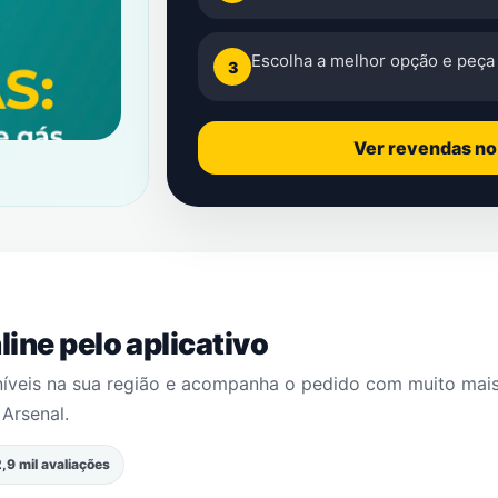
Escolha a melhor opção e peça 
3
Ver revendas n
ine pelo aplicativo
níveis na sua região e acompanha o pedido com muito mai
m
Arsenal
.
,9 mil avaliações