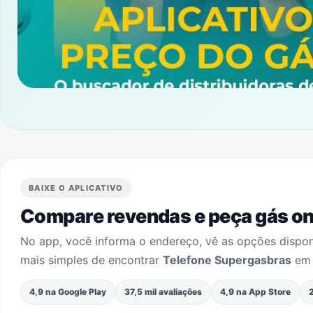
BAIXE O APLICATIVO
Compare revendas e peça gás onl
No app, você informa o endereço, vê as opções dispo
mais simples de encontrar
Telefone Supergasbras
e
4,9 na Google Play
37,5 mil avaliações
4,9 na App Store
2