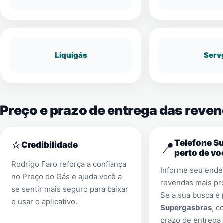
Liquigás
Serv
Preço e prazo de entrega das reve
⭐
Telefone S
📍
Credibilidade
perto de vo
Rodrigo Faro reforça a confiança
Informe seu ender
no Preço do Gás e ajuda você a
revendas mais pr
se sentir mais seguro para baixar
Se a sua busca é
e usar o aplicativo.
Supergasbras
, c
prazo de entrega 