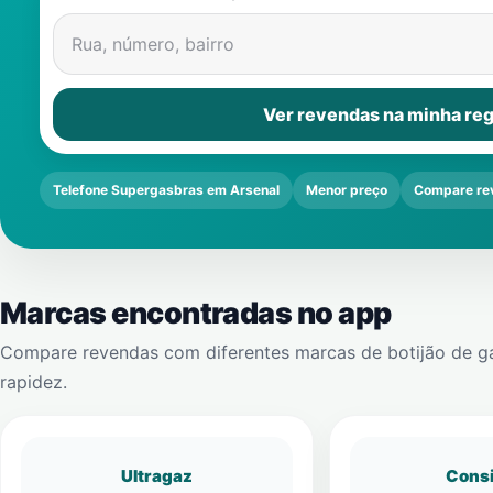
Rua, número, bairro
Ver revendas na minha reg
Telefone Supergasbras em Arsenal
Menor preço
Compare re
Marcas encontradas no app
Compare revendas com diferentes marcas de botijão de g
rapidez.
Ultragaz
Cons