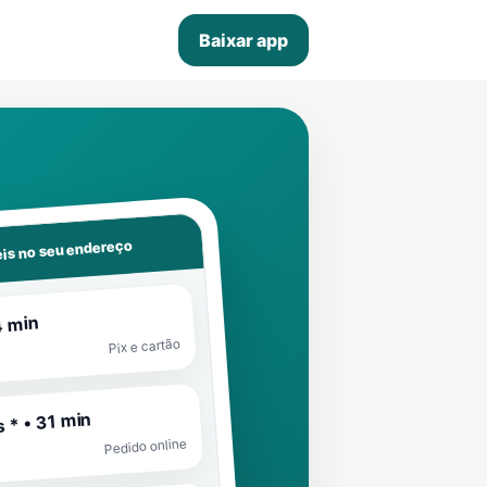
Baixar app
is no seu endereço
4 min
Pix e cartão
 * • 31 min
Pedido online