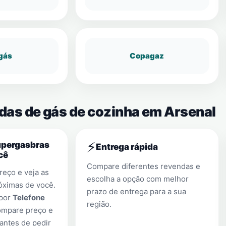
gás
Copagaz
ndas de gás de cozinha em Arsenal
⚡
upergasbras
Entrega rápida
cê
Compare diferentes revendas e
eço e veja as
escolha a opção com melhor
óximas de você.
prazo de entrega para a sua
 por
Telefone
região.
ompare preço e
antes de pedir