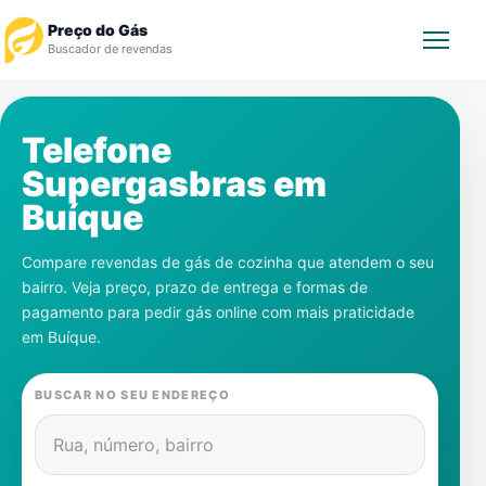
Preço do Gás
Buscador de revendas
Rastrear Pedido
Telefone
Supergasbras em
Revendedor
Buíque
Notícias
Compare revendas de gás de cozinha que atendem o seu
bairro. Veja preço, prazo de entrega e formas de
Cadastre-se
pagamento para pedir gás online com mais praticidade
em
Buíque
.
Gás
BUSCAR NO SEU ENDEREÇO
Contatos
Rua, número, bairro