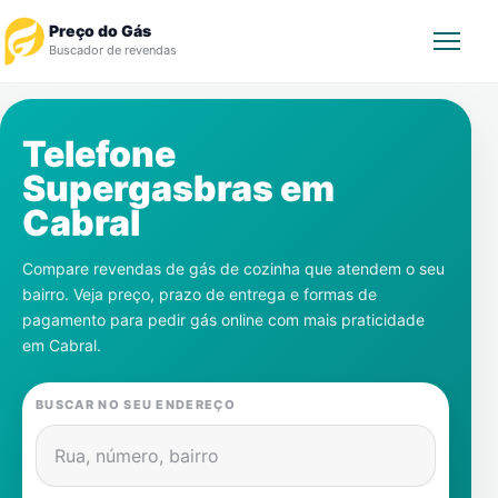
Preço do Gás
Buscador de revendas
Rastrear Pedido
Telefone
Supergasbras em
Revendedor
Cabral
Notícias
Compare revendas de gás de cozinha que atendem o seu
bairro. Veja preço, prazo de entrega e formas de
Cadastre-se
pagamento para pedir gás online com mais praticidade
em
Cabral
.
Gás
BUSCAR NO SEU ENDEREÇO
Contatos
Rua, número, bairro