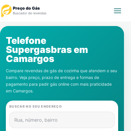
Preço do Gás
Buscador de revendas
Rastrear Pedido
Telefone
Supergasbras em
Revendedor
Camargos
Notícias
Compare revendas de gás de cozinha que atendem o seu
bairro. Veja preço, prazo de entrega e formas de
Cadastre-se
pagamento para pedir gás online com mais praticidade
em
Camargos
.
Gás
BUSCAR NO SEU ENDEREÇO
Contatos
Rua, número, bairro