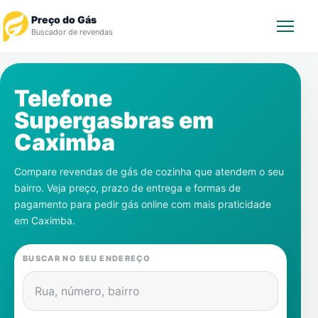
Preço do Gás
Buscador de revendas
Rastrear Pedido
Telefone
Supergasbras em
Revendedor
Caximba
Notícias
Compare revendas de gás de cozinha que atendem o seu
bairro. Veja preço, prazo de entrega e formas de
Cadastre-se
pagamento para pedir gás online com mais praticidade
em
Caximba
.
Gás
BUSCAR NO SEU ENDEREÇO
Contatos
Rua, número, bairro