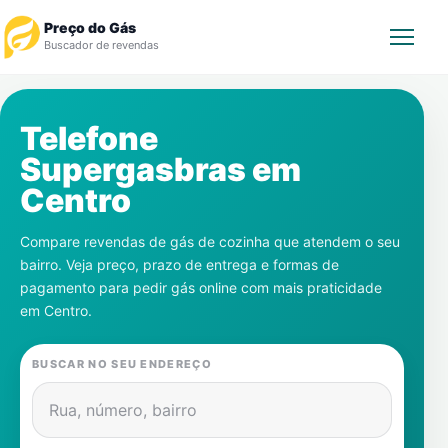
Preço do Gás
Buscador de revendas
Rastrear Pedido
Telefone
Supergasbras em
Revendedor
Centro
Notícias
Compare revendas de gás de cozinha que atendem o seu
bairro. Veja preço, prazo de entrega e formas de
Cadastre-se
pagamento para pedir gás online com mais praticidade
em
Centro
.
Gás
BUSCAR NO SEU ENDEREÇO
Contatos
Rua, número, bairro