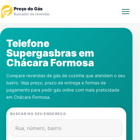
Preço do Gás
Buscador de revendas
Rastrear Pedido
Telefone
Supergasbras em
Revendedor
Chácara Formosa
Notícias
Compare revendas de gás de cozinha que atendem o seu
bairro. Veja preço, prazo de entrega e formas de
Cadastre-se
pagamento para pedir gás online com mais praticidade
em
Chácara Formosa
.
Gás
BUSCAR NO SEU ENDEREÇO
Contatos
Rua, número, bairro