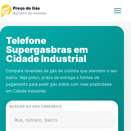
Preço do Gás
Buscador de revendas
Rastrear Pedido
Telefone
Supergasbras em
Revendedor
Cidade Industrial
Notícias
Compare revendas de gás de cozinha que atendem o seu
bairro. Veja preço, prazo de entrega e formas de
Cadastre-se
pagamento para pedir gás online com mais praticidade
em
Cidade Industrial
.
Gás
BUSCAR NO SEU ENDEREÇO
Contatos
Rua, número, bairro