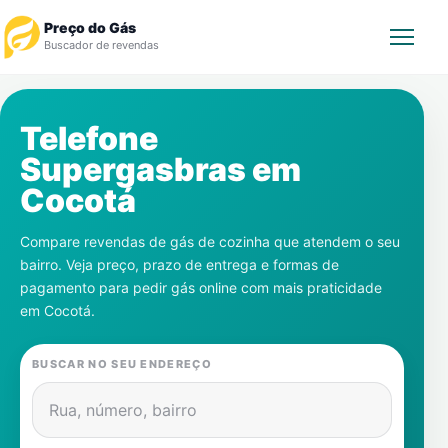
Preço do Gás
Buscador de revendas
Rastrear Pedido
Telefone
Supergasbras em
Revendedor
Cocotá
Notícias
Compare revendas de gás de cozinha que atendem o seu
bairro. Veja preço, prazo de entrega e formas de
Cadastre-se
pagamento para pedir gás online com mais praticidade
em
Cocotá
.
Gás
BUSCAR NO SEU ENDEREÇO
Contatos
Rua, número, bairro