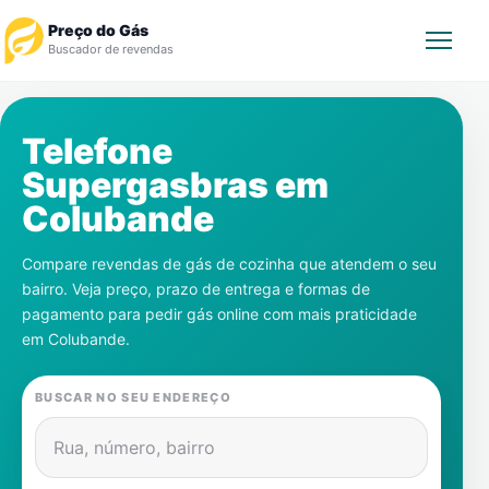
Preço do Gás
Buscador de revendas
Rastrear Pedido
Telefone
Supergasbras em
Revendedor
Colubande
Notícias
Compare revendas de gás de cozinha que atendem o seu
bairro. Veja preço, prazo de entrega e formas de
Cadastre-se
pagamento para pedir gás online com mais praticidade
em
Colubande
.
Gás
BUSCAR NO SEU ENDEREÇO
Contatos
Rua, número, bairro