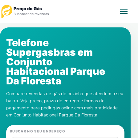
Preço do Gás
Buscador de revendas
Rastrear Pedido
Telefone
Supergasbras em
Revendedor
Conjunto
Notícias
Habitacional Parque
Da Floresta
Cadastre-se
Compare revendas de gás de cozinha que atendem o seu
Gás
bairro. Veja preço, prazo de entrega e formas de
pagamento para pedir gás online com mais praticidade
Contatos
em
Conjunto Habitacional Parque Da Floresta
.
BUSCAR NO SEU ENDEREÇO