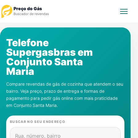
Preço do Gás
Buscador de revendas
Rastrear Pedido
Telefone
Supergasbras em
Revendedor
Conjunto Santa
Notícias
Maria
Cadastre-se
Compare revendas de gás de cozinha que atendem o seu
bairro. Veja preço, prazo de entrega e formas de
Gás
pagamento para pedir gás online com mais praticidade
em
Conjunto Santa Maria
.
Contatos
BUSCAR NO SEU ENDEREÇO
Rua, número, bairro