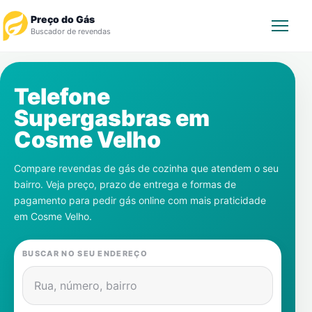
Preço do Gás
Buscador de revendas
Rastrear Pedido
Telefone
Supergasbras em
Revendedor
Cosme Velho
Notícias
Compare revendas de gás de cozinha que atendem o seu
bairro. Veja preço, prazo de entrega e formas de
Cadastre-se
pagamento para pedir gás online com mais praticidade
em
Cosme Velho
.
Gás
BUSCAR NO SEU ENDEREÇO
Contatos
Rua, número, bairro