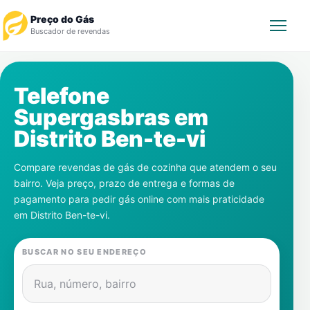
Preço do Gás
Buscador de revendas
Rastrear Pedido
Telefone
Supergasbras em
Revendedor
Distrito Ben-te-vi
Notícias
Compare revendas de gás de cozinha que atendem o seu
bairro. Veja preço, prazo de entrega e formas de
Cadastre-se
pagamento para pedir gás online com mais praticidade
em
Distrito Ben-te-vi
.
Gás
BUSCAR NO SEU ENDEREÇO
Contatos
Rua, número, bairro