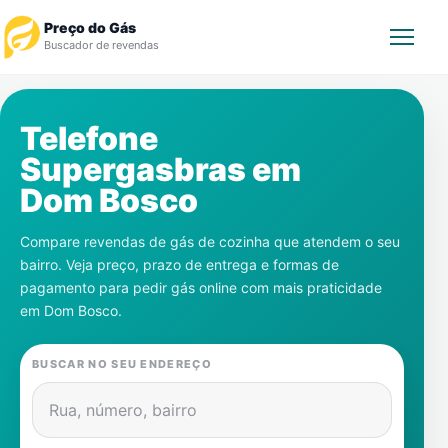
Preço do Gás
Buscador de revendas
Rastrear Pedido
Telefone
Supergasbras em
Revendedor
Dom Bosco
Notícias
Compare revendas de gás de cozinha que atendem o seu
bairro. Veja preço, prazo de entrega e formas de
Cadastre-se
pagamento para pedir gás online com mais praticidade
em
Dom Bosco
.
Gás
BUSCAR NO SEU ENDEREÇO
Contatos
Rua, número, bairro