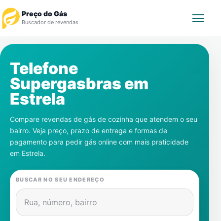
Preço do Gás
Buscador de revendas
Rastrear Pedido
Telefone
Supergasbras em
Revendedor
Estrela
Notícias
Compare revendas de gás de cozinha que atendem o seu
bairro. Veja preço, prazo de entrega e formas de
Cadastre-se
pagamento para pedir gás online com mais praticidade
em
Estrela
.
Gás
BUSCAR NO SEU ENDEREÇO
Contatos
Rua, número, bairro