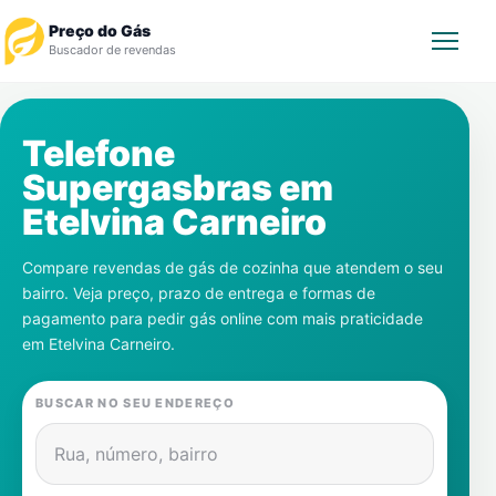
Preço do Gás
Buscador de revendas
Rastrear Pedido
Telefone
Supergasbras em
Revendedor
Etelvina Carneiro
Notícias
Compare revendas de gás de cozinha que atendem o seu
bairro. Veja preço, prazo de entrega e formas de
Cadastre-se
pagamento para pedir gás online com mais praticidade
em
Etelvina Carneiro
.
Gás
BUSCAR NO SEU ENDEREÇO
Contatos
Rua, número, bairro