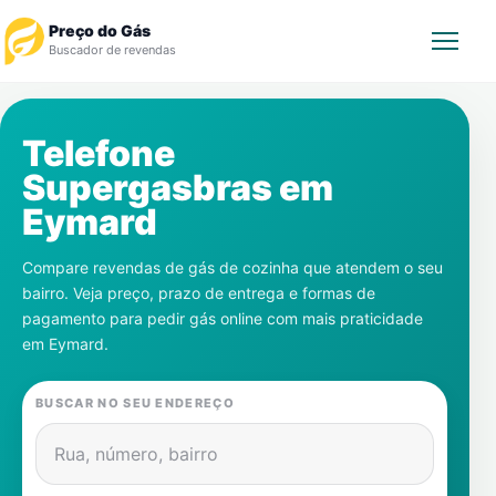
Preço do Gás
Buscador de revendas
Rastrear Pedido
Telefone
Supergasbras em
Revendedor
Eymard
Notícias
Compare revendas de gás de cozinha que atendem o seu
bairro. Veja preço, prazo de entrega e formas de
Cadastre-se
pagamento para pedir gás online com mais praticidade
em
Eymard
.
Gás
BUSCAR NO SEU ENDEREÇO
Contatos
Rua, número, bairro