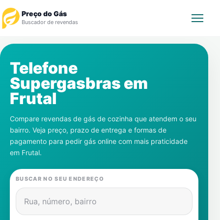
Preço do Gás
Buscador de revendas
Rastrear Pedido
Telefone
Supergasbras em
Revendedor
Frutal
Notícias
Compare revendas de gás de cozinha que atendem o seu
bairro. Veja preço, prazo de entrega e formas de
Cadastre-se
pagamento para pedir gás online com mais praticidade
em
Frutal
.
Gás
BUSCAR NO SEU ENDEREÇO
Contatos
Rua, número, bairro