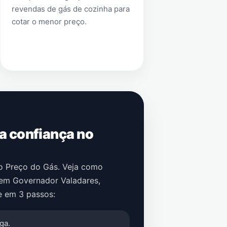
revendas de gás de cozinha para
cotar o menor preço.
 a confiança no
no Preço do Gás. Veja como
em
Governador Valadares
,
e em 3 passos:
ga.