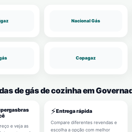
igaz
Nacional Gás
gás
Copagaz
ndas de gás de cozinha em Governa
⚡
upergasbras
Entrega rápida
cê
Compare diferentes revendas e
eço e veja as
escolha a opção com melhor