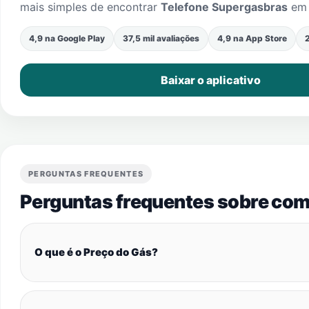
mais simples de encontrar
Telefone Supergasbras
e
4,9 na Google Play
37,5 mil avaliações
4,9 na App Store
2
Baixar o aplicativo
PERGUNTAS FREQUENTES
Perguntas frequentes sobre com
O que é o Preço do Gás?