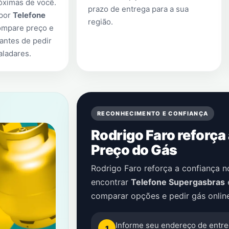
óximas de você.
prazo de entrega para a sua
 por
Telefone
região.
ompare preço e
antes de pedir
aladares
.
RECONHECIMENTO E CONFIANÇA
Rodrigo Faro reforça
Preço do Gás
Rodrigo Faro reforça a confiança 
encontrar
Telefone Supergasbras
comparar opções e pedir gás onlin
Informe seu endereço de entre
1