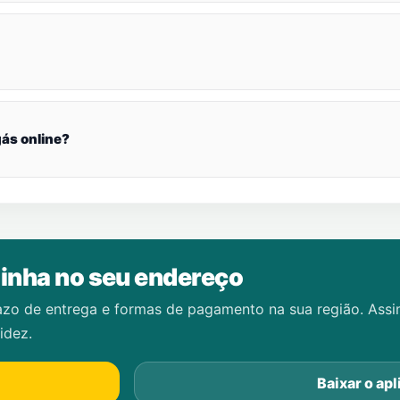
ás online?
inha no seu endereço
azo de entrega e formas de pagamento na sua região. Ass
idez.
Baixar o apl