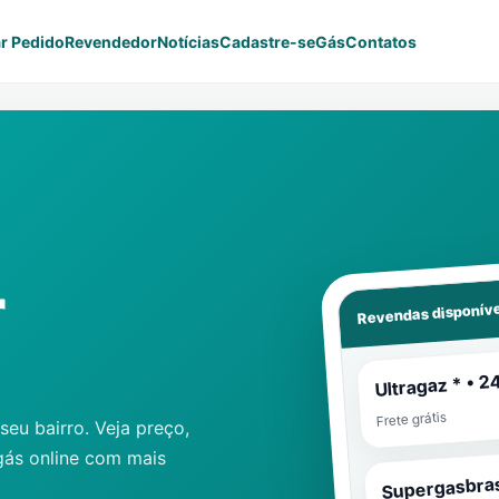
r Pedido
Revendedor
Notícias
Cadastre-se
Gás
Contatos
r
Revendas disponíve
Ultragaz * • 2
Frete grátis
eu bairro. Veja preço,
gás online com mais
Supergasbras