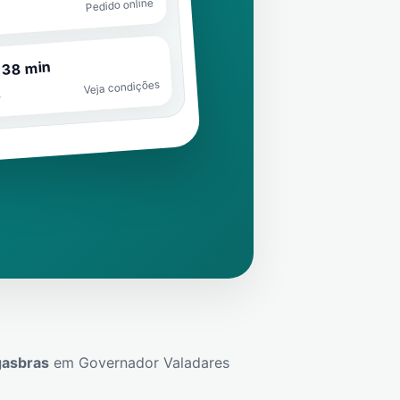
Pedido online
 38 min
Veja condições
o
gasbras
em
Governador Valadares