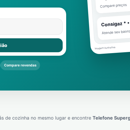
Compare preços
Consigaz * •
Atende seu bairr
ião
Imagem ilustrativa
Compare revendas
ás de cozinha no mesmo lugar e encontre
Telefone Super