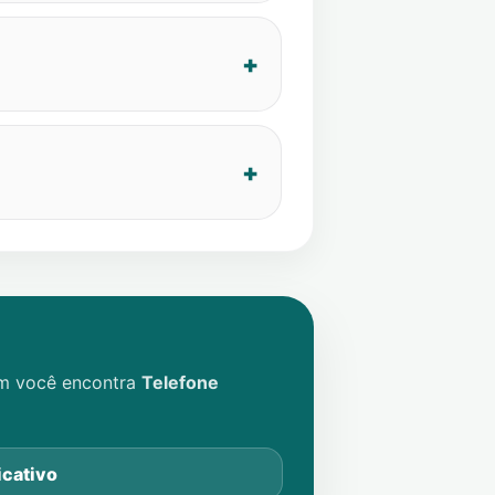
im você encontra
Telefone
icativo