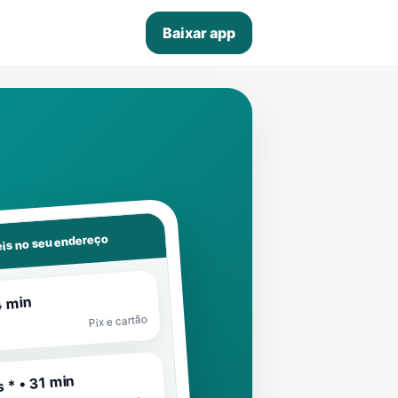
Baixar app
is no seu endereço
4 min
Pix e cartão
 * • 31 min