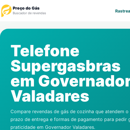
Preço do Gás
Rastrea
Buscador de revendas
Rastrear Pedido
Telefone
Revendedor
Supergasbras
Notícias
em
Governado
Cadastre-se
Valadares
Gás
Contatos
Compare revendas de gás de cozinha que atendem o s
prazo de entrega e formas de pagamento para pedir 
praticidade em
Governador Valadares
.