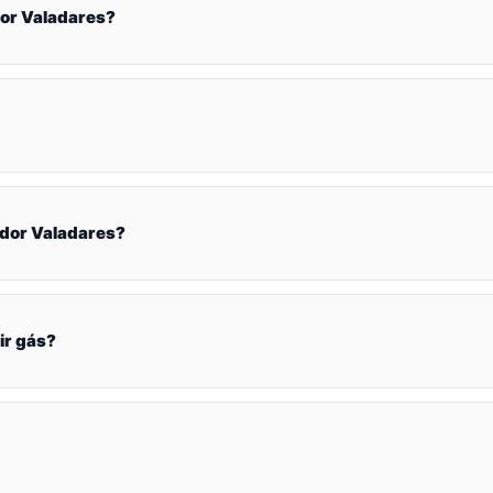
or Valadares?
dor Valadares?
ir gás?