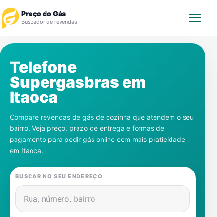
Preço do Gás
Buscador de revendas
Rastrear Pedido
Telefone
Supergasbras em
Revendedor
Itaoca
Notícias
Compare revendas de gás de cozinha que atendem o seu
bairro. Veja preço, prazo de entrega e formas de
Cadastre-se
pagamento para pedir gás online com mais praticidade
em
Itaoca
.
Gás
BUSCAR NO SEU ENDEREÇO
Contatos
Rua, número, bairro