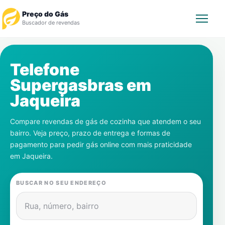
Preço do Gás
Buscador de revendas
Rastrear Pedido
Telefone
Supergasbras em
Revendedor
Jaqueira
Notícias
Compare revendas de gás de cozinha que atendem o seu
bairro. Veja preço, prazo de entrega e formas de
Cadastre-se
pagamento para pedir gás online com mais praticidade
em
Jaqueira
.
Gás
BUSCAR NO SEU ENDEREÇO
Contatos
Rua, número, bairro