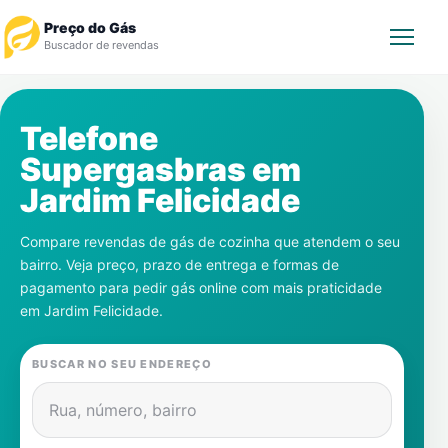
Preço do Gás
Buscador de revendas
Rastrear Pedido
Telefone
Supergasbras em
Revendedor
Jardim Felicidade
Notícias
Compare revendas de gás de cozinha que atendem o seu
bairro. Veja preço, prazo de entrega e formas de
Cadastre-se
pagamento para pedir gás online com mais praticidade
em
Jardim Felicidade
.
Gás
BUSCAR NO SEU ENDEREÇO
Contatos
Rua, número, bairro