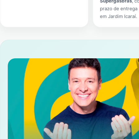
Supergasbras
, c
prazo de entrega 
em
Jardim Icaraí
.