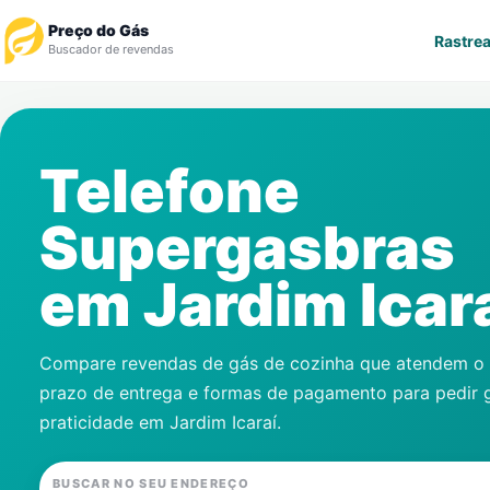
Preço do Gás
Rastrea
Buscador de revendas
Rastrear Pedido
Telefone
Revendedor
Supergasbras
Notícias
em
Jardim Icar
Cadastre-se
Gás
Compare revendas de gás de cozinha que atendem o s
prazo de entrega e formas de pagamento para pedir 
Contatos
praticidade em
Jardim Icaraí
.
BUSCAR NO SEU ENDEREÇO