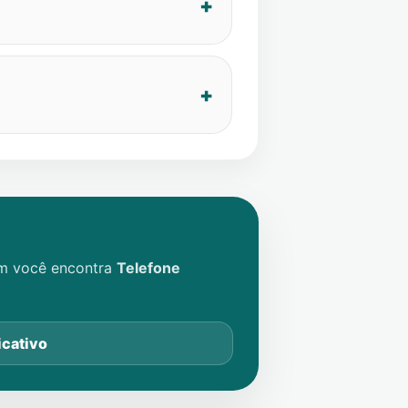
im você encontra
Telefone
icativo