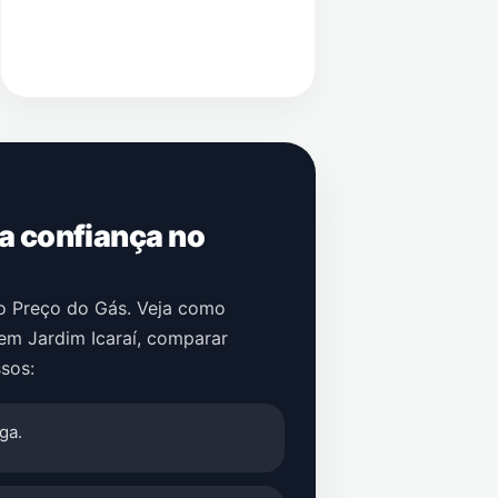
 a confiança no
no Preço do Gás. Veja como
em
Jardim Icaraí
, comparar
sos:
ga.