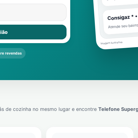
Consigaz * •
Atende seu bairr
ião
Imagem ilustrativa
re revendas
ás de cozinha no mesmo lugar e encontre
Telefone Super