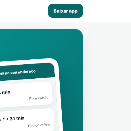
Baixar app
is no seu endereço
4 min
Pix e cartão
 * • 31 min
Pedido online