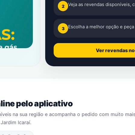
Veja as revendas disponíveis, 
2
Escolha a melhor opção e peça 
3
Ver revendas n
ine pelo aplicativo
níveis na sua região e acompanha o pedido com muito mai
m
Jardim Icaraí
.