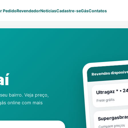
r Pedido
Revendedor
Notícias
Cadastre-se
Gás
Contatos
Revendas disponíve
aí
Ultragaz * • 2
eu bairro. Veja preço,
Frete grátis
gás online com mais
Supergasbras
Compare preços