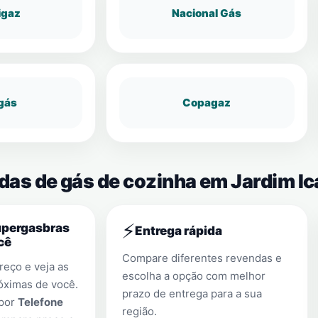
igaz
Nacional Gás
gás
Copagaz
das de gás de cozinha em Jardim Ic
⚡
upergasbras
Entrega rápida
cê
Compare diferentes revendas e
eço e veja as
escolha a opção com melhor
óximas de você.
prazo de entrega para a sua
 por
Telefone
região.