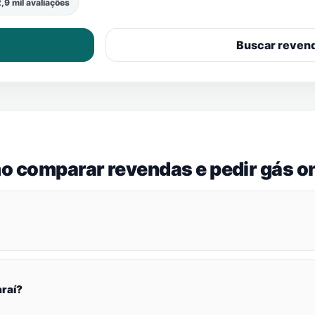
,9 mil avaliações
Buscar reven
o comparar revendas e pedir gás on
raí?