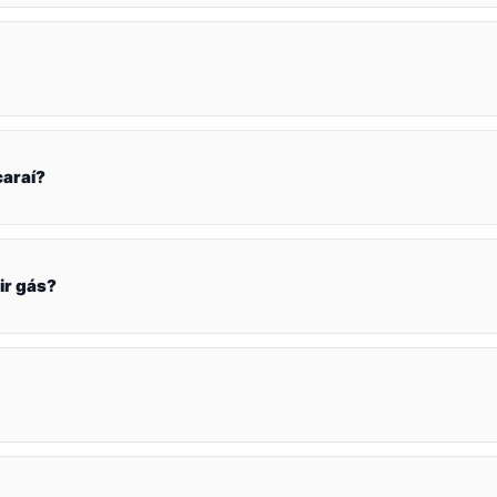
caraí?
ir gás?