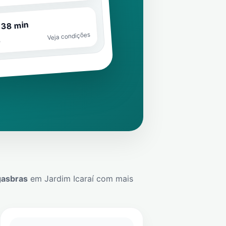
 38 min
Veja condições
o
gasbras
em
Jardim Icaraí
com mais