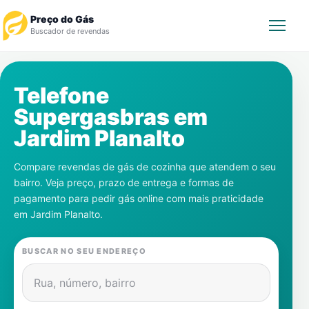
Preço do Gás
Buscador de revendas
Rastrear Pedido
Telefone
Supergasbras em
Revendedor
Jardim Planalto
Notícias
Compare revendas de gás de cozinha que atendem o seu
bairro. Veja preço, prazo de entrega e formas de
Cadastre-se
pagamento para pedir gás online com mais praticidade
em
Jardim Planalto
.
Gás
BUSCAR NO SEU ENDEREÇO
Contatos
Rua, número, bairro