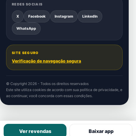
REDES SOCIAIS
X
Facebook
Instagram
LinkedIn
WhatsApp
SITE SEGURO
Verificação de navegação segura
© Copyright 2026 - Todos os direitos reservados
Este site utiliza cookies de acordo com sua
política de privacidade
, e
ao continuar, você concorda com essas condições.
Ver revendas
Baixar app