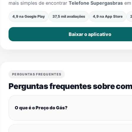
mais simples de encontrar
Telefone Supergasbras
e
4,9 na Google Play
37,5 mil avaliações
4,9 na App Store
2
Baixar o aplicativo
PERGUNTAS FREQUENTES
Perguntas frequentes sobre com
O que é o Preço do Gás?