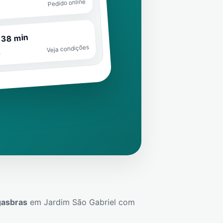
Pedido online
 38 min
Veja condições
o
gasbras
em
Jardim São Gabriel
com