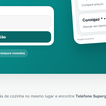
Compare preços
Consigaz * •
Atende seu bairr
ião
Imagem ilustrativa
Compare revendas
ás de cozinha no mesmo lugar e encontre
Telefone Super