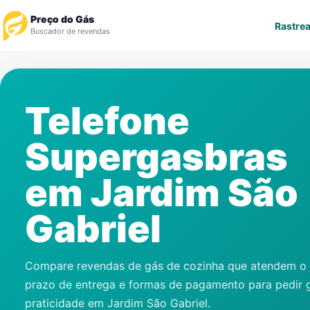
Preço do Gás
Rastrea
Buscador de revendas
Rastrear Pedido
Telefone
Revendedor
Supergasbras
Notícias
em
Jardim São
Cadastre-se
Gabriel
Gás
Contatos
Compare revendas de gás de cozinha que atendem o s
prazo de entrega e formas de pagamento para pedir 
praticidade em
Jardim São Gabriel
.