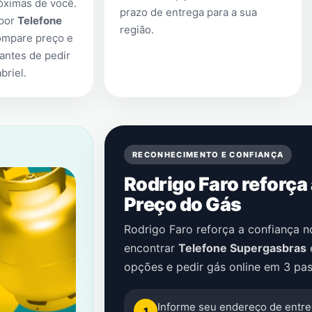
óximas de você.
prazo de entrega para a sua
 por
Telefone
região.
ompare preço e
antes de pedir
briel
.
RECONHECIMENTO E CONFIANÇA
Rodrigo Faro reforça
Preço do Gás
Rodrigo Faro reforça a confiança 
encontrar
Telefone Supergasbras
opções e pedir gás online em 3 pas
Informe seu endereço de entre
1