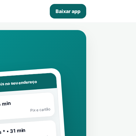
Baixar app
is no seu endereço
4 min
Pix e cartão
 * • 31 min