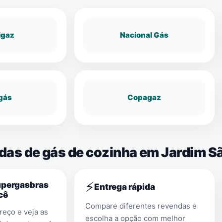
igaz
Nacional Gás
gás
Copagaz
ndas de gás de cozinha em Jardim S
⚡
upergasbras
Entrega rápida
cê
Compare diferentes revendas e
eço e veja as
escolha a opção com melhor