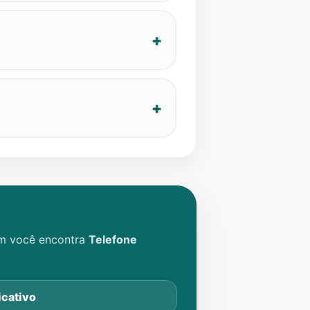
im você encontra
Telefone
icativo