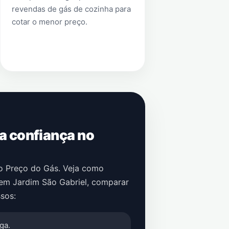
revendas de gás de cozinha para
cotar o menor preço.
 a confiança no
no Preço do Gás. Veja como
em
Jardim São Gabriel
, comparar
sos:
ga.