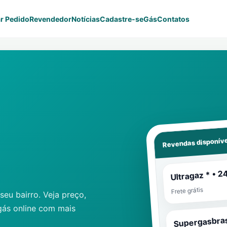
r Pedido
Revendedor
Notícias
Cadastre-se
Gás
Contatos
Revendas disponíve
Ultragaz * • 2
Frete grátis
eu bairro. Veja preço,
gás online com mais
Supergasbras